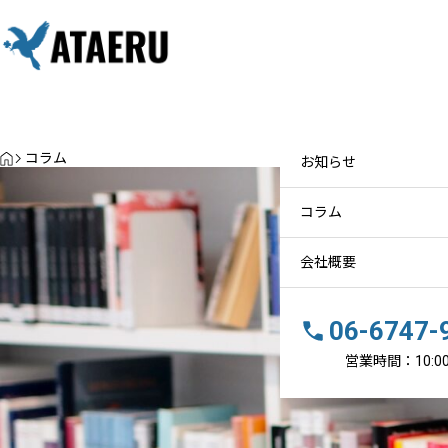
最近見た物件
お気に入り
保存し
物件を探す
物件を探す
お
HOME
コラム
お知らせ
空き家を放置するとどうな
る？相続した実家をそのまま
コラム
にしている方へ｜大阪の不動
産会社が解説
会社概要
2026.05.09
06-6747-
営業時間：10:00