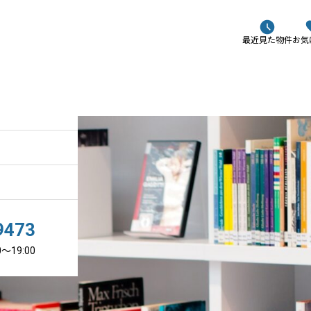
最近見た物件
お気
た条件
知らせ
コラム
「再建築不可物件は売れな
い…？」相続した不動産で悩
む方へ。売却できるケースと
現実的な対処法
2026.05.08
9473
〜19:00