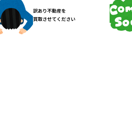
きます。 特に昔ながらの長屋や連棟住
訳あり不動産を
宅、古い木造住宅が多い地域では、再建
買取させてください
築不可物件になっているケースが多くあ
ります。 「再建築不可」と聞くと多くの
方が不安になるのが、 「そもそも売れる
の？」 「不動産会社に断られない？」
「解体もできないの？」 「固定資産税だ
け払い続けることになる？」 という点で
す。 実際、一般的な住宅と比べると売却
が難しくなる傾向はあります。しかし、
だからといって“完全に売れない”という
わ…