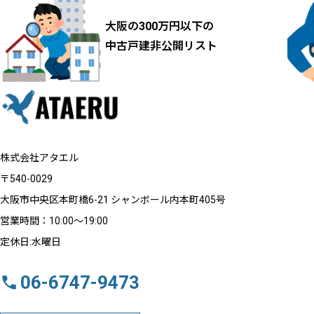
増えてきています。 親が亡くなって誰も
大阪の300万円以下の
住まなくなった 遠方に住んでいて管理で
中古戸建非公開リスト
きない 荷物がそのまま 売ろうと思いつつ
後回し 固定資産税だけ払い続けている と
いうケースが珍しくありません。 最初
は、 「落ち着いたら片付けよう」 「時間
株式会社アタエル
ができたら考えよう」 と思っていても、
〒540-0029
仕事や家庭の事情で時間が過ぎ、気づけ
大阪市中央区本町橋6-21 シャンボール内本町405号
ば数年経っていた…という方も多いのでは
営業時間：10:00〜19:00
ないでしょうか。 ただ、空き家は人が住
定休日:水曜日
まなくなると、想像以上のスピード…
06-6747-9473